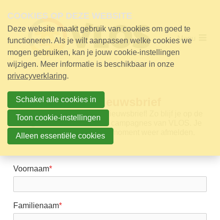
Skip
links
COOKIES OP DEZE WEBSITE
Deze website maakt gebruik van cookies om goed te
Jump
Menu
Over VLOS
to
functioneren. Als je wilt aanpassen welke cookies we
navigation
mogen gebruiken, kan je jouw cookie-instellingen
Werking
Jump
wijzigen. Meer informatie is beschikbaar in onze
to
privacyverklaring
.
main
Nieuws
content
Nieuws
VLOS Nieuwsbrief
Schakel alle cookies in
25 jaar VLOS
Schrijf je nu in voor onze nieuwsbrief! Zo blijf je op de
Toon cookie-instellingen
Aanmelden voor de nieuwsbrief
hoogte van onze acties en campagnes van VLOS. Je
kunt je op ieder gewenst moment weer afmelden.
Alleen essentiële cookies
Contact
Voornaam
*
Steun!
Contact
Familienaam
*