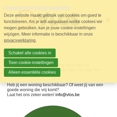
Skip
links
COOKIES OP DEZE WEBSITE
Deze website maakt gebruik van cookies om goed te
Jump
Menu
Over VLOS
to
functioneren. Als je wilt aanpassen welke cookies we
navigation
mogen gebruiken, kan je jouw cookie-instellingen
Werking
Jump
wijzigen. Meer informatie is beschikbaar in onze
to
Onthaal en begeleiding
privacyverklaring
.
main
content
Kruidenier
Schakel alle cookies in
Woonloket
Bazar
Medische onthaal
Toon cookie-instellingen
Wij begeleiden een heel aantal gezinnen en
Huisvesting
alleenstaanden die dringend op zoek zijn naar een
Alleen essentiële cookies
woning.
Klusdienst
Educatie
Heb jij een woning beschikbaar? Of weet jij van een
goede woning die vrij komt?
Laat het ons zeker weten!
info@vlos.be
Nieuws
Contact