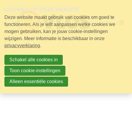
Skip
links
COOKIES OP DEZE WEBSITE
Deze website maakt gebruik van cookies om goed te
Jump
Menu
Over VLOS
to
functioneren. Als je wilt aanpassen welke cookies we
navigation
mogen gebruiken, kan je jouw cookie-instellingen
Werking
Jump
wijzigen. Meer informatie is beschikbaar in onze
to
privacyverklaring
.
main
Nieuws
content
Nieuws
Schakel alle cookies in
25 jaar VLOS
Archief
Toon cookie-instellingen
Aanmelden voor de nieuwsbrief
2026
Alleen essentiële cookies
2025
Contact
Steun!
Contact