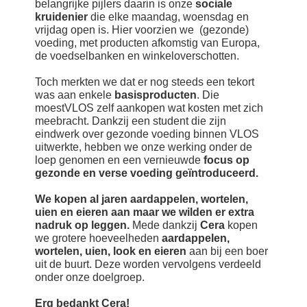
belangrijke pijlers daarin is onze
sociale
kruidenier
die elke maandag, woensdag en
Search
vrijdag open is. Hier voorzien we (gezonde)
voeding, met producten afkomstig van Europa,
de voedselbanken en winkeloverschotten.
Français
Toch merkten we dat er nog steeds een tekort
Nederlands
was aan enkele
basisproducten
. Die
moestVLOS zelf aankopen wat kosten met zich
meebracht. Dankzij een student die zijn
eindwerk over gezonde voeding binnen VLOS
uitwerkte, hebben we onze werking onder de
loep genomen en een vernieuwde
focus op
gezonde en verse voeding geïntroduceerd.
We kopen al jaren aardappelen, wortelen,
uien en eieren aan maar we wilden er extra
nadruk op leggen.
Mede dankzij
Cera
kopen
we grotere hoeveelheden
aardappelen,
wortelen, uien, look en eieren
aan bij een boer
uit de buurt. Deze worden vervolgens verdeeld
onder onze doelgroep.
Erg bedankt Cera!