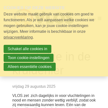
Skip
links
COOKIES OP DEZE WEBSITE
Deze website maakt gebruik van cookies om goed te
Jump
Menu
Over VLOS
to
functioneren. Als je wilt aanpassen welke cookies we
navigation
mogen gebruiken, kan je jouw cookie-instellingen
Werking
Jump
wijzigen. Meer informatie is beschikbaar in onze
to
privacyverklaring
.
main
Nieuws
content
Nieuws
Schakel alle cookies in
Een kijkje in de
25 jaar VLOS
Toon cookie-instellingen
Aanmelden voor de nieuwsbrief
kruidenier
Alleen essentiële cookies
Contact
Steun!
vrijdag 29 augustus 2025
VLOS zet zich dagelijks in voor vluchtelingen in
Contact
nood en mensen zonder wettig verblijf, zodat ook
zij menswaardig kunnen leven. Eén van de