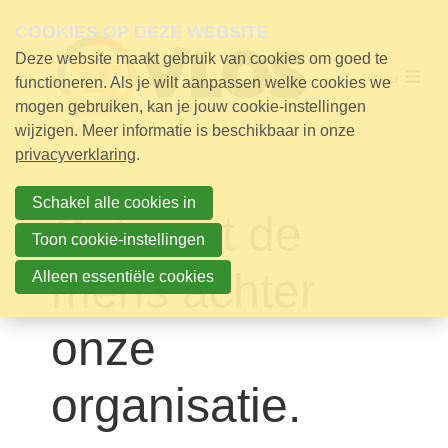
Skip
links
COOKIES OP DEZE WEBSITE
Deze website maakt gebruik van cookies om goed te
Jump
Menu
Over VLOS
to
functioneren. Als je wilt aanpassen welke cookies we
navigation
mogen gebruiken, kan je jouw cookie-instellingen
Werking
Jump
wijzigen. Meer informatie is beschikbaar in onze
to
privacyverklaring
.
main
Nieuws
content
Nieuws
Schakel alle cookies in
Ontmoet de
25 jaar VLOS
Toon cookie-instellingen
Aanmelden voor de nieuwsbrief
mens achter
Alleen essentiële cookies
Contact
onze
Steun!
organisatie.
Contact