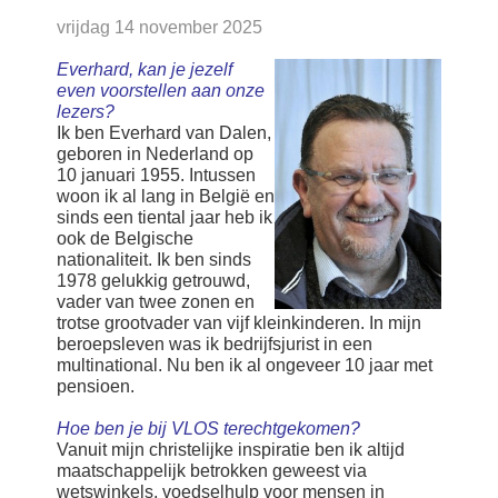
vrijdag 14 november 2025
Search
Everhard, kan je jezelf
even voorstellen aan onze
Français
lezers?
Ik ben Everhard van Dalen,
Nederlands
geboren in Nederland op
10 januari 1955. Intussen
woon ik al lang in België en
sinds een tiental jaar heb ik
ook de Belgische
nationaliteit. Ik ben sinds
1978 gelukkig getrouwd,
vader van twee zonen en
trotse grootvader van vijf kleinkinderen. In mijn
beroepsleven was ik bedrijfsjurist in een
multinational. Nu ben ik al ongeveer 10 jaar met
pensioen.
Hoe ben je bij VLOS terechtgekomen?
Vanuit mijn christelijke inspiratie ben ik altijd
maatschappelijk betrokken geweest via
wetswinkels, voedselhulp voor mensen in