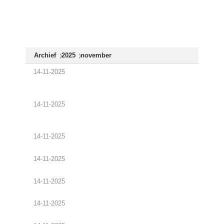
« Terug
Archief
2025
november
14-11-2025
Samen blijven helpen: Mondiale Werken
Regio Lier
14-11-2025
Een hond met papieren, mensen zonder
rechten
14-11-2025
Leer onze nieuwe stagiaire kennen!
14-11-2025
Ontmoet de mens achter onze organisatie.
14-11-2025
Open Salon
14-11-2025
VLOS huurt in cohousing Patershof