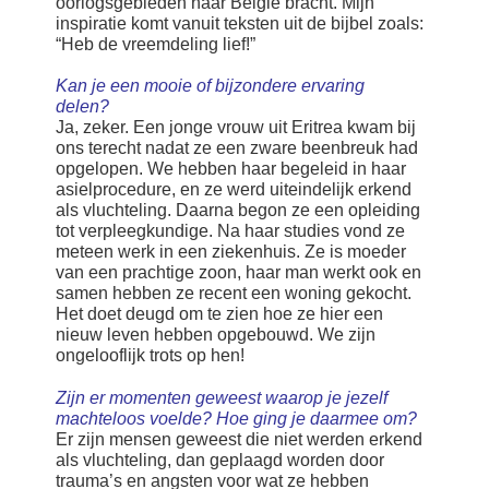
oorlogsgebieden naar België bracht. Mijn
inspiratie komt vanuit teksten uit de bijbel zoals:
“Heb de vreemdeling lief!”
Kan je een mooie of bijzondere ervaring
delen?
Ja, zeker. Een jonge vrouw uit Eritrea kwam bij
ons terecht nadat ze een zware beenbreuk had
opgelopen. We hebben haar begeleid in haar
asielprocedure, en ze werd uiteindelijk erkend
als vluchteling. Daarna begon ze een opleiding
tot verpleegkundige. Na haar studies vond ze
meteen werk in een ziekenhuis. Ze is moeder
van een prachtige zoon, haar man werkt ook en
samen hebben ze recent een woning gekocht.
Het doet deugd om te zien hoe ze hier een
nieuw leven hebben opgebouwd. We zijn
ongelooflijk trots op hen!
Zijn er momenten geweest waarop je jezelf
machteloos voelde? Hoe ging je daarmee om?
Er zijn mensen geweest die niet werden erkend
als vluchteling, dan geplaagd worden door
trauma’s en angsten voor wat ze hebben